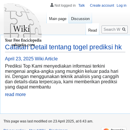
Not logged in
Talk
Create account
Log in
Main page
Discussion
Search
Read
wikigdia.com
Catatan Detail tentang togel prediksi hk
April 23, 2025
Wiki Article
Prediksi Top Kami menyediakan informasi terkini
mengenai angka-angka yang mungkin keluar pada hari
ini. Dengan menggunakan teknik analisis yang canggih
dan details-data terpercaya, kami memberikan prediksi
yang dapat membantu
read more
This page was last modified on 23 April 2025, at 6:43 am.